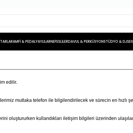
İTARLAR
AMFİ & PEDAL
YAYLILAR
NEFESLİLER
DAVUL & PERKÜSYON
STÜDYO & DJ
SE
m edilir.
iz mutlaka telefon ile bilgilendirilecek ve sürecin en hızlı şe
ini oluştururken kullandıkları iletişim bilgileri üzerinden ulaşıla