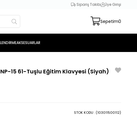
Sipariş Takibi
Üye Girişi
Sepetim
0
SLENDİRME
AKSESUARLAR
P-15 61-Tuşlu Eğitim Klavyesi (Siyah)
STOK KODU
(103011500112)