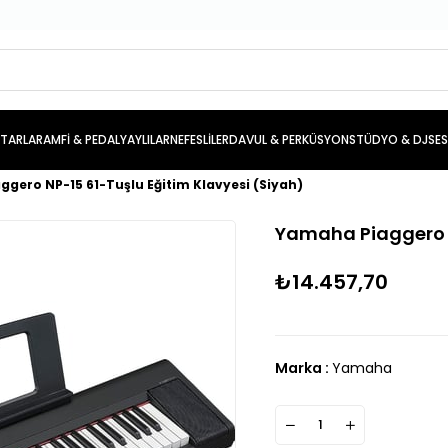
İTARLAR
AMFİ & PEDAL
YAYLILAR
NEFESLİLER
DAVUL & PERKÜSYON
STÜDYO & DJ
SE
gero NP-15 61-Tuşlu Eğitim Klavyesi (Siyah)
Yamaha Piaggero N
₺14.457,70
Marka
:
Yamaha