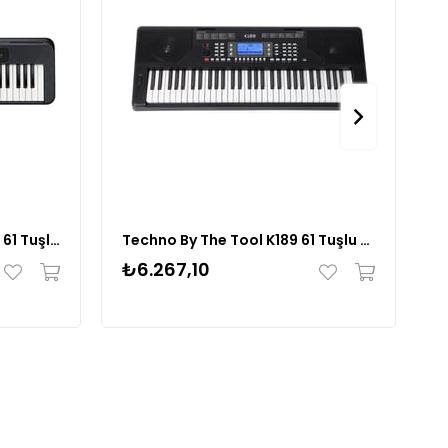
Casio Casiotone CT-S300 61 Tuşlu Org (Siyah)
Techno By The Tool K189 61 Tuşlu Org
F
₺6.267,10
₺