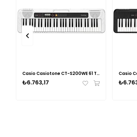
Casio Casiotone CT-S200WE 61 Tuşlu Org (Beyaz)
₺6.763,17
₺6.763