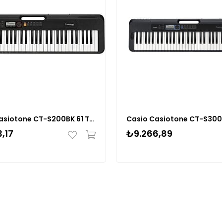
Casio Casiotone CT-S200BK 61 Tuşlu Org (Siyah)
,17
₺9.266,89